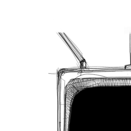
gtag('config', 'UA-114330042-2');